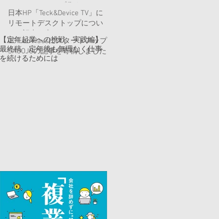
ートデスクトップ化するべき3
日本HP「Teck&Device TV」に
つの理由 HP Anyware』という
リモートデスクトップについ
記事を書きました。
ての記事を書きました
【定年起業への挑戦 実践編】
DG Lab Hausにスタートアップ
最終稿 定年後も無理なく仕事
SAGOJOの記事を寄稿しました
を続けるためには