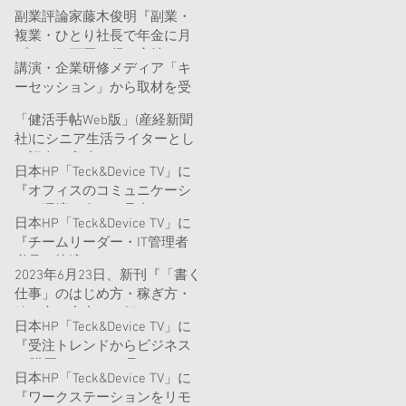
副業評論家藤木俊明『副業・
複業・ひとり社長で年金に月
プラス10万円を得る方法』
講演・企業研修メディア「キ
（日経ビジネス人文庫）を発
ーセッション」から取材を受
売
けました
「健活手帖Web版」(産経新聞
社)にシニア生活ライターとし
て記事を寄稿しました
日本HP「Teck&Device TV」に
『オフィスのコミュニケーシ
ョン環境を今こそ見直しまし
日本HP「Teck&Device TV」に
ょう！ハイブリッドワークの
『チームリーダー・IT管理者
すすめ』という記事を書きま
必見！快適なコミュニケーシ
した。
2023年6月23日、新刊『「書く
ョンのためのヘッドセットの
仕事」のはじめ方・稼ぎ方・
選び方』という記事を書きま
続け方～安定して頼まれるラ
した。
日本HP「Teck&Device TV」に
イターになる！』が全国書
『受注トレンドからビジネス
店、Amazon等で販売開始
PC購買のヒントが見えてく
日本HP「Teck&Device TV」に
る！（2023年3月版）』という
『ワークステーションをリモ
記事を書きました。