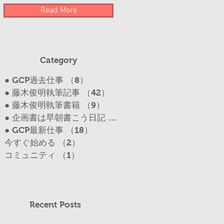
Read More
Category
● GCP過去仕事
（8）
8件の記事
● 藤木俊明執筆記事
（42）
42件の記事
● 藤木俊明執筆書籍
（9）
9件の記事
● 企画書は早朝書こう日記
（17）
17件の記事
● GCP最新仕事
（18）
18件の記事
今すぐ始める
（2）
2件の記事
コミュニティ
（1）
1件の記事
Recent Posts