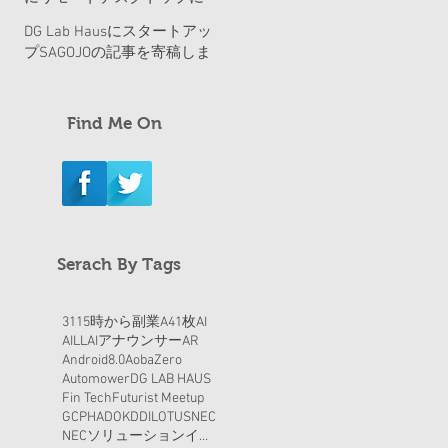
Anyware』という記事を書
ついての記事を書きました
きました。
DG Lab Hausにスタートアッ
プSAGOJOの記事を寄稿しま
した
Find Me On
Serach By Tags
311
5時から副業
A41枚
AI
AILL
AIアナウンサー
AR
Android8.0
AobaZero
Automower
DG LAB HAUS
Fin Tech
Futurist Meetup
GCP
HADO
KDDI
LOTUS
NEC
NECソリューションイノベータ