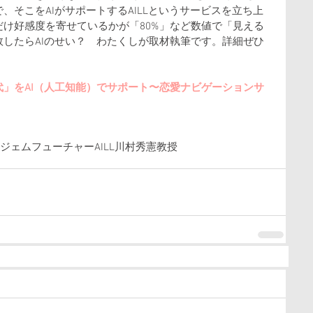
、そこをAIがサポートするAILLというサービスを立ち上
け好感度を寄せているかが「80%」など数値で「⾒える
したらAIのせい？　わたくしが取材執筆です。詳細ぜひ
」をAI（人工知能）でサポート〜恋愛ナビゲーションサ
ジェムフューチャー
AILL
川村秀憲教授