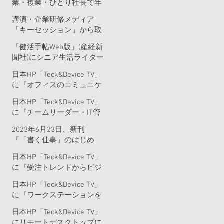
業・複業・ひとり社長で年
金に月プラス10万円を得る
講演・企業研修メディア
方法』（日経ビジネス人文
「キーセッション」から取
庫）を発売
材を受けました
「健活手帖Web版」(産経新
聞社)にシニア生活ライター
として記事を寄稿しました
日本HP「Teck&Device TV」
に『オフィスのコミュニケ
ーション環境を今こそ見直
日本HP「Teck&Device TV」
しましょう！ハイブリッド
に『チームリーダー・IT管
ワークのすすめ』という記
理者必見！快適なコミュニ
事を書きました。
2023年6月23日、新刊
ケーションのためのヘッド
『「書く仕事」のはじめ
セットの選び方』という記
方・稼ぎ方・続け方～安定
事を書きました。
日本HP「Teck&Device TV」
して頼まれるライターにな
に『受注トレンドからビジ
る！』が全国書店、Amazon
ネスPC購買のヒントが見え
等で販売開始
日本HP「Teck&Device TV」
てくる！（2023年3月
に『ワークステーションを
版）』という記事を書きま
リモートデスクトップ化す
した。
日本HP「Teck&Device TV」
るべき3つの理由 HP
にリモートデスクトップに