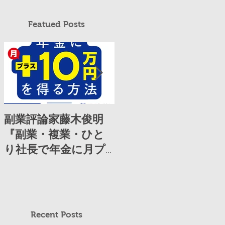
Featued Posts
副業評論家藤木俊明
講演・企業研修メデ
『副業・複業・ひと
ィア「キーセッショ
り社長で年金に月プ
ン」から取材を受け
ラス10万円を得る方
ました
法』（日経ビジネス
人文庫）を発売
Recent Posts