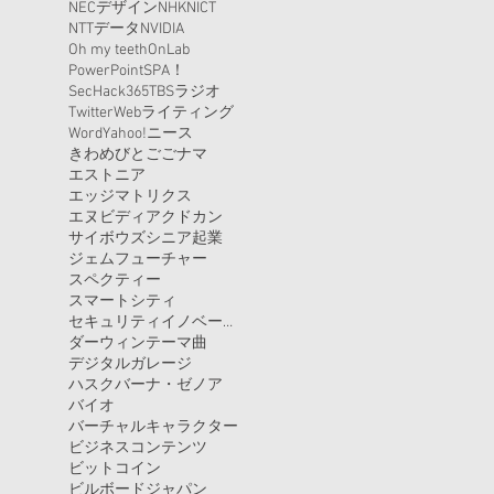
NECデザイン
NHK
NICT
NTTデータ
NVIDIA
Oh my teeth
OnLab
PowerPoint
SPA！
SecHack365
TBSラジオ
Twitter
Webライティング
Word
Yahoo!ニース
きわめびと
ごごナマ
エストニア
エッジマトリクス
エヌビディア
クドカン
サイボウズ
シニア起業
ジェムフューチャー
スペクティー
スマートシティ
セキュリティイノベーター
ダーウィン
テーマ曲
デジタルガレージ
ハスクバーナ・ゼノア
バイオ
バーチャルキャラクター
ビジネスコンテンツ
ビットコイン
ビルボードジャパン