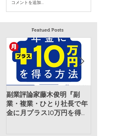
コメントを追加…
Featued Posts
副業評論家藤木俊明『副
講演・企業研
業・複業・ひとり社長で年
「キーセッシ
金に月プラス10万円を得る
材を受けまし
方法』（日経ビジネス人文
庫）を発売