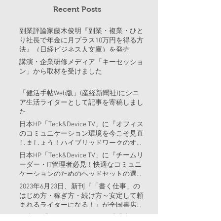
Recent Posts
副業評論家藤木俊明『副業・複業・ひと
り社長で年金に月プラス10万円を得る方
法』（日経ビジネス人文庫）を発売
講演・企業研修メディア「キーセッショ
ン」から取材を受けました
「健活手帖Web版」(産経新聞社)にシニ
ア生活ライターとして記事を寄稿しまし
た
日本HP「Teck&Device TV」に『オフィス
のコミュニケーション環境を今こそ見直
しましょう！ハイブリッドワークのすす
め』という記事を書きました。
日本HP「Teck&Device TV」に『チームリ
ーダー・IT管理者必見！快適なコミュニ
ケーションのためのヘッドセットの選び
方』という記事を書きました。
2023年6月23日、新刊『「書く仕事」の
はじめ方・稼ぎ方・続け方～安定して頼
まれるライターになる！』が全国書店、
Amazon等で販売開始
日本HP「Teck&Device TV」に『受注トレ