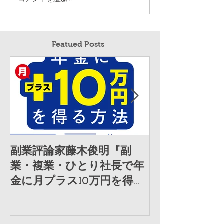
Featued Posts
副業評論家藤木俊明『副
講演・企業研
業・複業・ひとり社長で年
「キーセッシ
金に月プラス10万円を得る
材を受けまし
方法』（日経ビジネス人文
庫）を発売