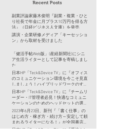
Recent Posts
副業評論家藤木俊明『副業・複業・ひと
り社長で年金に月プラス10万円を得る方
法』（日経ビジネス人文庫）を発売
講演・企業研修メディア「キーセッショ
ン」から取材を受けました
「健活手帖Web版」(産経新聞社)にシニ
ア生活ライターとして記事を寄稿しまし
た
日本HP「Teck&Device TV」に『オフィス
のコミュニケーション環境を今こそ見直
しましょう！ハイブリッドワークのすす
め』という記事を書きました。
日本HP「Teck&Device TV」に『チームリ
ーダー・IT管理者必見！快適なコミュニ
ケーションのためのヘッドセットの選び
方』という記事を書きました。
2023年6月23日、新刊『「書く仕事」の
はじめ方・稼ぎ方・続け方～安定して頼
まれるライターになる！』が全国書店、
Amazon等で販売開始
日本HP「Teck&Device TV」に『受注トレ