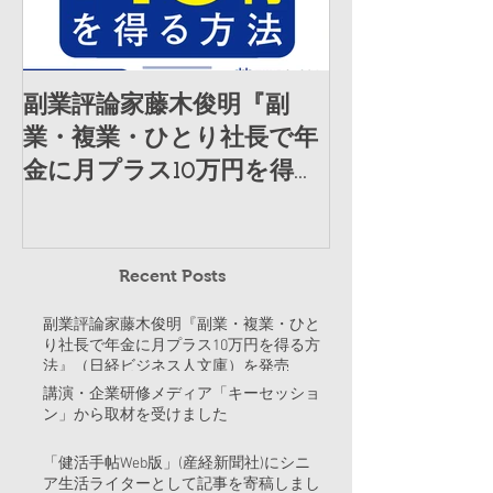
副業評論家藤木俊明『副
講演・企業研
業・複業・ひとり社長で年
「キーセッシ
金に月プラス10万円を得る
材を受けまし
方法』（日経ビジネス人文
庫）を発売
Recent Posts
副業評論家藤木俊明『副業・複業・ひと
り社長で年金に月プラス10万円を得る方
法』（日経ビジネス人文庫）を発売
講演・企業研修メディア「キーセッショ
ン」から取材を受けました
「健活手帖Web版」(産経新聞社)にシニ
ア生活ライターとして記事を寄稿しまし