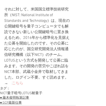
それに対して、米国国立標準技術研究
所（NIST: National Institute of 
Standards and Technology）は、現在の
公開鍵暗号を量子コンピュータでも解
読できない新しい公開鍵暗号に置き換
えるため、2016年から標準化を見据え
た公募を開始したのです。その公募に
応じたのが、国立研究開発法人情報通
信研究機構（以下NICT）のチーム。
LOTUSという方式を開発して公募に臨
みます。その開発の苦労やこぼれ話を
NICT本部、武蔵小金井で取材してきま
した。ログイン不要。すぐ読めます。
→　
こちら
タグ：
NICT
量子
暗号
LOTUS
耐量子
● 藤木俊明執筆記事
● GCP最新仕事