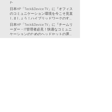
た
日本HP「Teck&Device TV」に『オフィス
のコミュニケーション環境を今こそ見直
しましょう！ハイブリッドワークのすす
め』という記事を書きました。
日本HP「Teck&Device TV」に『チームリ
ーダー・IT管理者必見！快適なコミュニ
ケーションのためのヘッドセットの選び
方』という記事を書きました。
2023年6月23日、新刊『「書く仕事」の
はじめ方・稼ぎ方・続け方～安定して頼
まれるライターになる！』が全国書店、
Amazon等で販売開始
日本HP「Teck&Device TV」に『受注トレ
ンドからビジネスPC購買のヒントが見
えてくる！（2023年3月版）』という記
事を書きました。
日本HP「Teck&Device TV」に『ワークス
テーションをリモートデスクトップ化す
るべき3つの理由 HP Anyware』という記
事を書きました。
日本HP「Teck&Device TV」にリモートデ
スクトップについての記事を書きました
DG Lab HausにスタートアップSAGOJOの
記事を寄稿しました